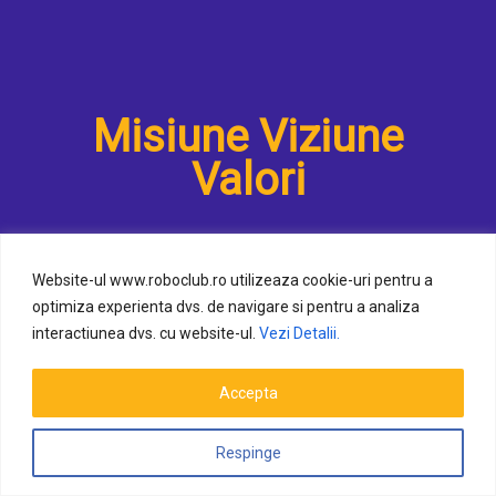
Misiune Viziune
Valori
Website-ul www.roboclub.ro utilizeaza cookie-uri pentru a
optimiza experienta dvs. de navigare si pentru a analiza
interactiunea dvs. cu website-ul.
Vezi Detalii.
Misiune
Accepta
Respinge